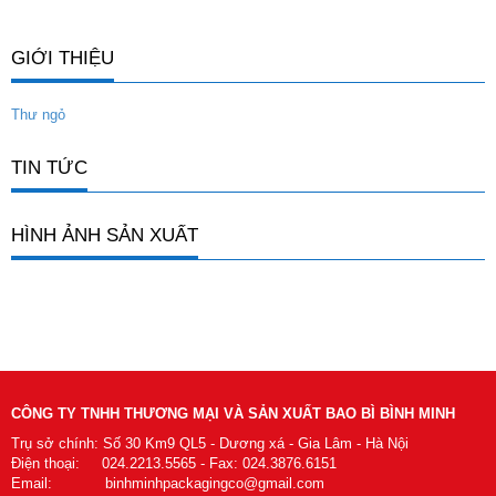
GIỚI THIỆU
Thư ngỏ
TIN TỨC
HÌNH ẢNH SẢN XUẤT
CÔNG TY TNHH THƯƠNG MẠI VÀ SẢN XUẤT BAO BÌ BÌNH MINH
Trụ sở chính: Số 30 Km9 QL5 - Dương xá - Gia Lâm - Hà Nội
Điện thoại: 024.2213.5565 - Fax: 024.3876.6151
Email: binhminhpackagingco@gmail.com