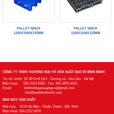
PALLET NHỰA
PALLET NHỰA
1200X1000X145MM
1100X1100X120MM
CÔNG TY TNHH THƯƠNG MẠI VÀ SẢN XUẤT BAO BÌ BÌNH MINH
Trụ sở chính: Số 30 Km9 QL5 - Dương xá - Gia Lâm - Hà Nội
Điện thoại: 024.2213.5565 - Fax: 024.3876.6151
Email: binhminhpackagingco@gmail.com
kd1@baobibinhminh.com
NHÀ MÁY SẢN XUẤT
Nhà máy: KCN Hà Mãn - Thuận Thành - Bắc Ninh
Điện thoại: 024.2212.6076