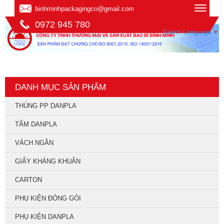
binhminhpackagingco@gmail.com
0972 945 780
Select Language
▼
DANH MỤC SẢN PHẨM
THÙNG PP DANPLA
TẤM DANPLA
VÁCH NGĂN
GIẤY KHÁNG KHUẨN
CARTON
PHỤ KIỆN ĐÓNG GÓI
PHỤ KIỆN DANPLA