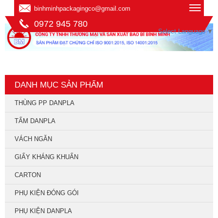
binhminhpackagingco@gmail.com
0972 945 780
Select Language
▼
DANH MỤC SẢN PHẨM
THÙNG PP DANPLA
TẤM DANPLA
VÁCH NGĂN
GIẤY KHÁNG KHUẨN
CARTON
PHỤ KIỆN ĐÓNG GÓI
PHỤ KIỆN DANPLA