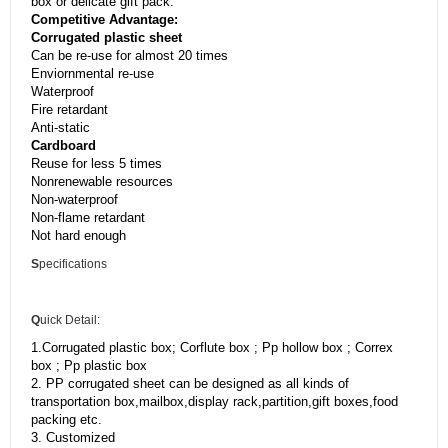
box or delicate gift pack.
Competitive Advantage:
Corrugated plastic sheet
Can be re-use for almost 20 times
Enviornmental re-use
Waterproof
Fire retardant
Anti-static
Cardboard
Reuse for less 5 times
Nonrenewable resources
Non-waterproof
Non-flame retardant
Not hard enough
S
pecifications
Q
uick Detail:
1.Corrugated plastic box; Corflute box ; Pp hollow box ; Correx
box ; Pp plastic box
2. PP corrugated sheet can be designed as all kinds of
transportation box,mailbox,display rack,partition,gift boxes,food
packing etc.
3. Customized