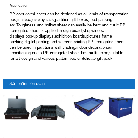
A
pplication
PP corrugated sheet can be designed as all kinds of transportation
box,mailbox,display rack,partition,gift boxes,food packing
etc.Toughness and hollow sheet can easily be bent and cut it.PP
corrugated sheet is applied in sign board,shopwindow
displays,pop-up diaplays,exhibition boards,pictures frame
backing,digital printing and scereen-printing.PP corrugated sheet
can be used in partitions,wall clading,indoor decoration,air
conditioning ducts.PP corrugated sheet has multi-coloe,suitable
for art design and various pattern box or delicate gift pack.
Sản phẩm liên quan