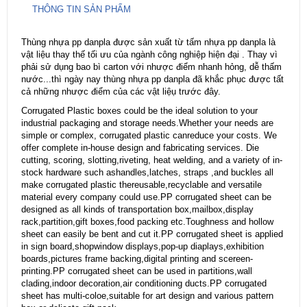
THÔNG TIN SẢN PHẨM
Thùng nhựa pp danpla được sản xuất từ tấm nhựa pp danpla là
vật liệu thay thế tối ưu của ngành công nghiệp hiện đại . Thay vì
phải sử dụng bao bì carton với nhược điểm nhanh hỏng, dễ thấm
nước...thì ngày nay thùng nhựa pp danpla đã khắc phục được tất
cả những nhược điểm của các vật liệụ trước đây.
Corrugated Plastic boxes could be the ideal solution to your
industrial packaging and storage needs.Whether your needs are
simple or complex, corrugated plastic canreduce your costs. We
offer complete in-house design and fabricating services. Die
cutting, scoring, slotting,riveting, heat welding, and a variety of in-
stock hardware such ashandles,latches, straps ,and buckles all
make corrugated plastic thereusable,recyclable and versatile
material every company could use.PP corrugated sheet can be
designed as all kinds of transportation box,mailbox,display
rack,partition,gift boxes,food packing etc.Toughness and hollow
sheet can easily be bent and cut it.PP corrugated sheet is applied
in sign board,shopwindow displays,pop-up diaplays,exhibition
boards,pictures frame backing,digital printing and scereen-
printing.PP corrugated sheet can be used in partitions,wall
clading,indoor decoration,air conditioning ducts.PP corrugated
sheet has multi-coloe,suitable for art design and various pattern