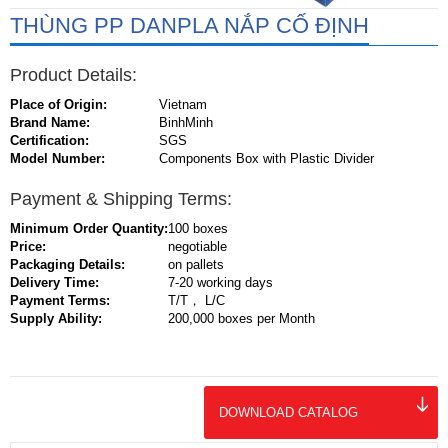
THÙNG PP DANPLA NẮP CỐ ĐỊNH
Product Details:
Place of Origin:
Vietnam
Brand Name:
BinhMinh
Certification:
SGS
Model Number:
Components Box with Plastic Divider
Payment & Shipping Terms:
Minimum Order Quantity:
100 boxes
Price:
negotiable
Packaging Details:
on pallets
Delivery Time:
7-20 working days
Payment Terms:
T/T， L/C
Supply Ability:
200,000 boxes per Month
DOWNLOAD CATALOG