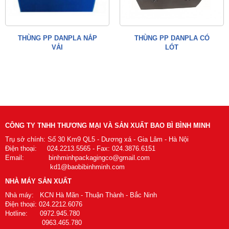
THÙNG PP DANPLA NẮP
THÙNG PP DANPLA CÓ
VẢI
LÓT
CÔNG TY TNHH THƯƠNG MẠI VÀ SẢN XUẤT BAO BÌ BÌNH MINH
Trụ sở chính: Số 30 Km9 QL5 - Dương xá - Gia Lâm - Hà Nội
Điện thoại: 024.2213.5565 - Fax: 024.3876.6151
Email: binhminhpackagingco@gmail.com
kd1@baobibinhminh.com
NHÀ MÁY SẢN XUẤT
Nhà máy: KCN Hà Mãn - Thuận Thành - Bắc Ninh
Điện thoại: 024.2212.6076
Hotline: 0972.945.780
0963.465.780