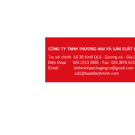
CÔNG TY TNHH THƯƠNG MẠI VÀ SẢN XUẤT B
Trụ sở chính: Số 30 Km9 QL5 - Dương xá - Gia 
Điện thoại: 024.2213.5565 - Fax: 024.3876.615
Email: binhminhpackagingco@gmail.com
kd1@baobibinhminh.com