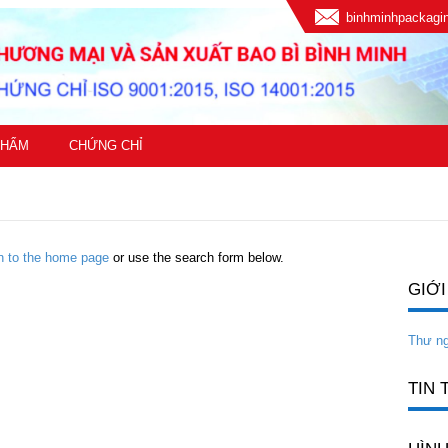
binhminhpackag
PHẨM
CHỨNG CHỈ
rn to the home page
or use the search form below.
GIỚI
Thư n
TIN 