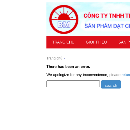
TRANG CHỦ
GIỚI THIỆU
SẢN 
Trang chủ
There has been an error.
We apologize for any inconvenience, please
retu