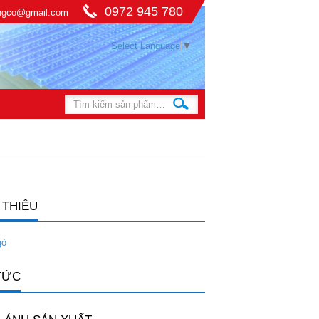
0972 945 780
ingco@gmail.com
Select Language
▼
 THIỆU
gỏ
TỨC