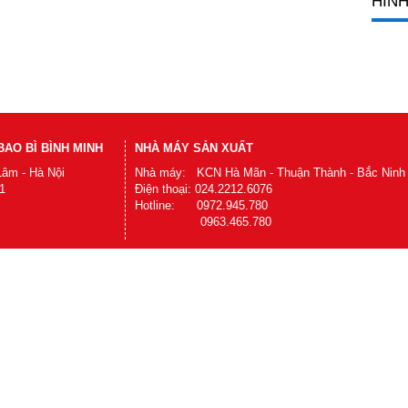
HÌNH
AO BÌ BÌNH MINH
NHÀ MÁY SẢN XUẤT
Lâm - Hà Nội
Nhà máy: KCN Hà Mãn - Thuận Thành - Bắc Ninh
1
Điện thoại: 024.2212.6076
Hotline: 0972.945.780
0963.465.780