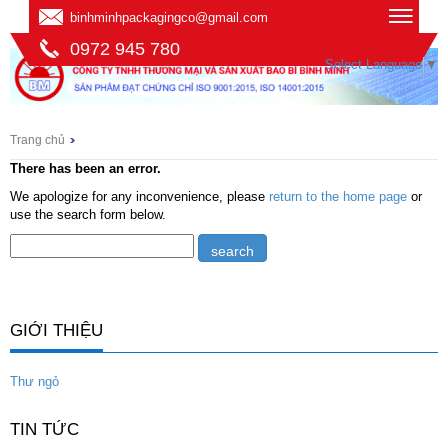
binhminhpackagingco@gmail.com
0972 945 780
Select Language
▼
Trang chủ
There has been an error.
We apologize for any inconvenience, please
return to the home page
or
use the search form below.
GIỚI THIỆU
Thư ngỏ
TIN TỨC