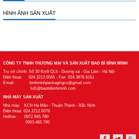
HÌNH ẢNH SẢN XUẤT
CÔNG TY TNHH THƯƠNG MẠI VÀ SẢN XUẤT BAO BÌ BÌNH MINH
Trụ sở chính: Số 30 Km9 QL5 - Dương xá - Gia Lâm - Hà Nội
Điện thoại: 024.2213.5565 - Fax: 024.3876.6151
Email: binhminhpackagingco@gmail.com
kd1@baobibinhminh.com
NHÀ MÁY SẢN XUẤT
Nhà máy: KCN Hà Mãn - Thuận Thành - Bắc Ninh
Điện thoại: 024.2212.6076
Hotline: 0972.945.780
0963.465.780