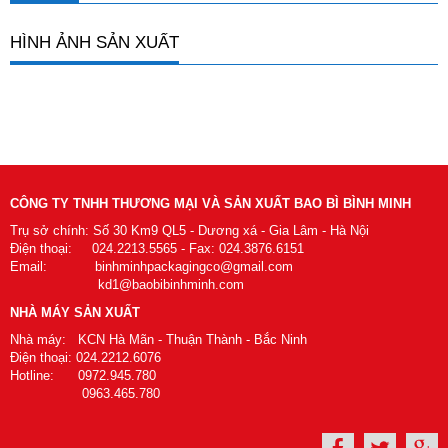
HÌNH ẢNH SẢN XUẤT
CÔNG TY TNHH THƯƠNG MẠI VÀ SẢN XUẤT BAO BÌ BÌNH MINH
Trụ sở chính: Số 30 Km9 QL5 - Dương xá - Gia Lâm - Hà Nội
Điện thoại: 024.2213.5565 - Fax: 024.3876.6151
Email: binhminhpackagingco@gmail.com
kd1@baobibinhminh.com
NHÀ MÁY SẢN XUẤT
Nhà máy: KCN Hà Mãn - Thuận Thành - Bắc Ninh
Điện thoại: 024.2212.6076
Hotline: 0972.945.780
0963.465.780