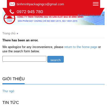
binhminhpackagingco@gmail.com
0972 945 780
Select Language
▼
Trang chủ
There has been an error.
We apologize for any inconvenience, please
return to the home page
or
use the search form below.
GIỚI THIỆU
Thư ngỏ
TIN TỨC