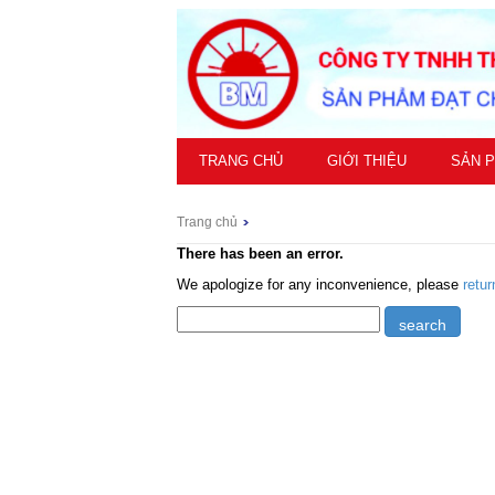
TRANG CHỦ
GIỚI THIỆU
SẢN 
Trang chủ
There has been an error.
We apologize for any inconvenience, please
retu