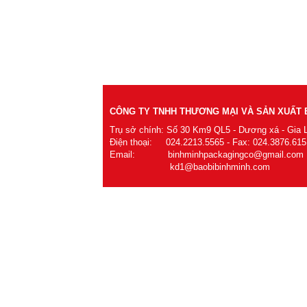
CÔNG TY TNHH THƯƠNG MẠI VÀ SẢN XUẤT B
Trụ sở chính: Số 30 Km9 QL5 - Dương xá - Gia 
Điện thoại: 024.2213.5565 - Fax: 024.3876.615
Email: binhminhpackagingco@gmail.com
kd1@baobibinhminh.com