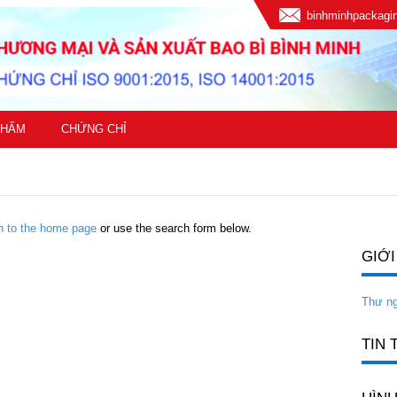
binhminhpackag
PHẨM
CHỨNG CHỈ
rn to the home page
or use the search form below.
GIỚI
Thư n
TIN 