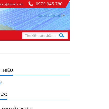
0972 945 780
ingco@gmail.com
Select Language
▼
 THIỆU
gỏ
TỨC