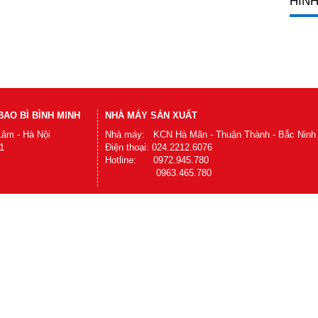
HÌNH
AO BÌ BÌNH MINH
NHÀ MÁY SẢN XUẤT
Lâm - Hà Nội
Nhà máy: KCN Hà Mãn - Thuận Thành - Bắc Ninh
1
Điện thoại: 024.2212.6076
Hotline: 0972.945.780
0963.465.780