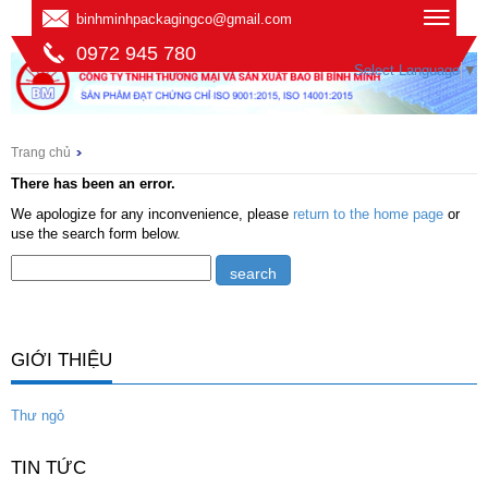
binhminhpackagingco@gmail.com
0972 945 780
Select Language
▼
Trang chủ
There has been an error.
We apologize for any inconvenience, please
return to the home page
or
use the search form below.
GIỚI THIỆU
Thư ngỏ
TIN TỨC