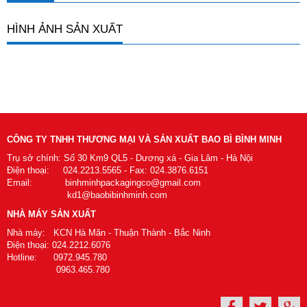
HÌNH ẢNH SẢN XUẤT
CÔNG TY TNHH THƯƠNG MẠI VÀ SẢN XUẤT BAO BÌ BÌNH MINH
Trụ sở chính: Số 30 Km9 QL5 - Dương xá - Gia Lâm - Hà Nội
Điện thoại: 024.2213.5565 - Fax: 024.3876.6151
Email: binhminhpackagingco@gmail.com
kd1@baobibinhminh.com
NHÀ MÁY SẢN XUẤT
Nhà máy: KCN Hà Mãn - Thuận Thành - Bắc Ninh
Điện thoại: 024.2212.6076
Hotline: 0972.945.780
0963.465.780