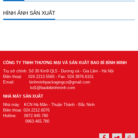
HÌNH ẢNH SẢN XUẤT
CÔNG TY TNHH THƯƠNG MẠI VÀ SẢN XUẤT BAO BÌ BÌNH MINH
Trụ sở chính: Số 30 Km9 QL5 - Dương xá - Gia Lâm - Hà Nội
Điện thoại: 024.2213.5565 - Fax: 024.3876.6151
Email: binhminhpackagingco@gmail.com
kd1@baobibinhminh.com
NHÀ MÁY SẢN XUẤT
Nhà máy: KCN Hà Mãn - Thuận Thành - Bắc Ninh
Điện thoại: 024.2212.6076
Hotline: 0972.945.780
0963.465.780