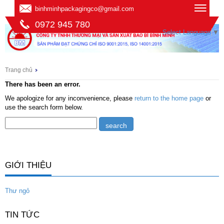
binhminhpackagingco@gmail.com
0972 945 780
Select Language
▼
Trang chủ
There has been an error.
We apologize for any inconvenience, please
return to the home page
or
use the search form below.
GIỚI THIỆU
Thư ngỏ
TIN TỨC