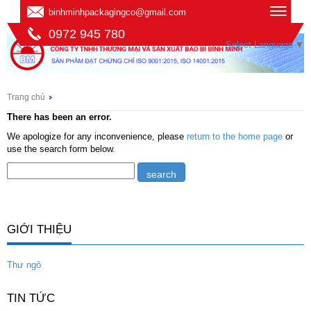
binhminhpackagingco@gmail.com
0972 945 780
Select Language
▼
Trang chủ
There has been an error.
We apologize for any inconvenience, please
return to the home page
or
use the search form below.
GIỚI THIỆU
Thư ngỏ
TIN TỨC