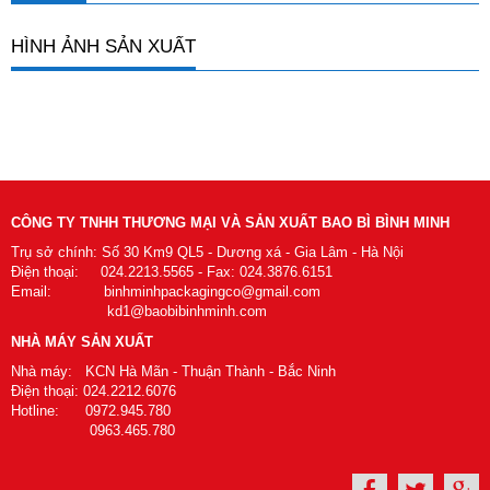
HÌNH ẢNH SẢN XUẤT
CÔNG TY TNHH THƯƠNG MẠI VÀ SẢN XUẤT BAO BÌ BÌNH MINH
Trụ sở chính: Số 30 Km9 QL5 - Dương xá - Gia Lâm - Hà Nội
Điện thoại: 024.2213.5565 - Fax: 024.3876.6151
Email: binhminhpackagingco@gmail.com
kd1@baobibinhminh.com
NHÀ MÁY SẢN XUẤT
Nhà máy: KCN Hà Mãn - Thuận Thành - Bắc Ninh
Điện thoại: 024.2212.6076
Hotline: 0972.945.780
0963.465.780