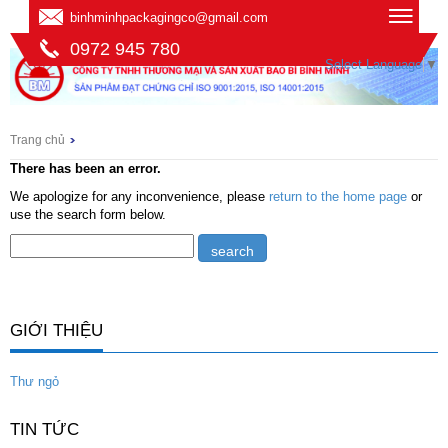
binhminhpackagingco@gmail.com
0972 945 780
Select Language
▼
Trang chủ
There has been an error.
We apologize for any inconvenience, please
return to the home page
or
use the search form below.
GIỚI THIỆU
Thư ngỏ
TIN TỨC