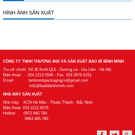
HÌNH ẢNH SẢN XUẤT
CÔNG TY TNHH THƯƠNG MẠI VÀ SẢN XUẤT BAO BÌ BÌNH MINH
Trụ sở chính: Số 30 Km9 QL5 - Dương xá - Gia Lâm - Hà Nội
Điện thoại: 024.2213.5565 - Fax: 024.3876.6151
Email: binhminhpackagingco@gmail.com
kd1@baobibinhminh.com
NHÀ MÁY SẢN XUẤT
Nhà máy: KCN Hà Mãn - Thuận Thành - Bắc Ninh
Điện thoại: 024.2212.6076
Hotline: 0972.945.780
0963.465.780