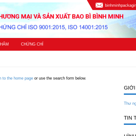
binhminhpackag
PHẨM
CHỨNG CHỈ
rn to the home page
or use the search form below.
GIỚI
Thư n
TIN 