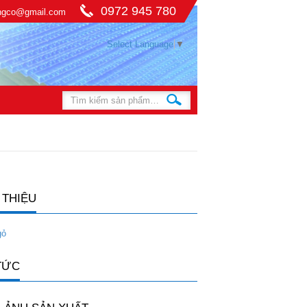
0972 945 780
ingco@gmail.com
Select Language
▼
 THIỆU
gỏ
TỨC