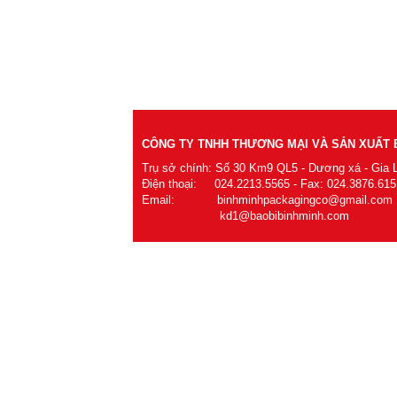
CÔNG TY TNHH THƯƠNG MẠI VÀ SẢN XUẤT B
Trụ sở chính: Số 30 Km9 QL5 - Dương xá - Gia 
Điện thoại: 024.2213.5565 - Fax: 024.3876.615
Email: binhminhpackagingco@gmail.com
kd1@baobibinhminh.com