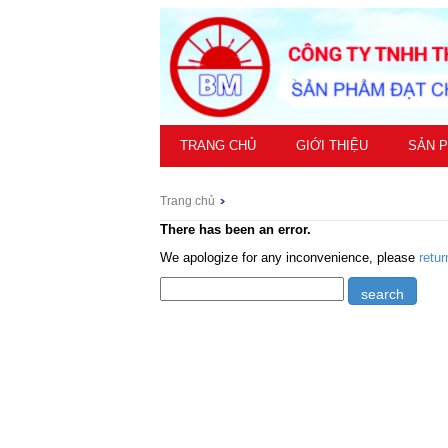
TRANG CHỦ
GIỚI THIỆU
SẢN 
Trang chủ
There has been an error.
We apologize for any inconvenience, please
retu