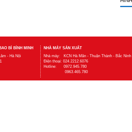
HÌNH
AO BÌ BÌNH MINH
NHÀ MÁY SẢN XUẤT
Lâm - Hà Nội
Nhà máy: KCN Hà Mãn - Thuận Thành - Bắc Ninh
1
Điện thoại: 024.2212.6076
Hotline: 0972.945.780
0963.465.780