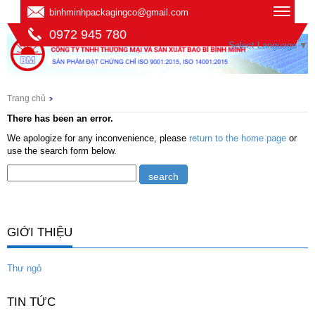
binhminhpackagingco@gmail.com
0972 945 780
Select Language
▼
Trang chủ
There has been an error.
We apologize for any inconvenience, please
return to the home page
or
use the search form below.
GIỚI THIỆU
Thư ngỏ
TIN TỨC