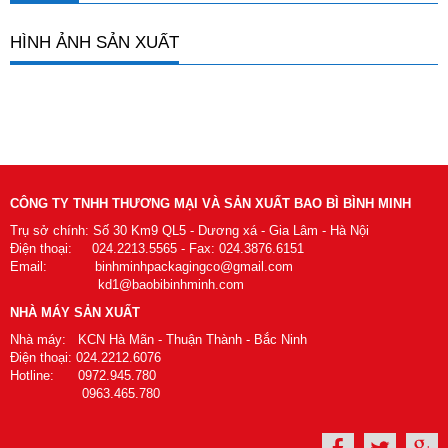
HÌNH ẢNH SẢN XUẤT
CÔNG TY TNHH THƯƠNG MẠI VÀ SẢN XUẤT BAO BÌ BÌNH MINH
Trụ sở chính: Số 30 Km9 QL5 - Dương xá - Gia Lâm - Hà Nội
Điện thoại: 024.2213.5565 - Fax: 024.3876.6151
Email: binhminhpackagingco@gmail.com
kd1@baobibinhminh.com
NHÀ MÁY SẢN XUẤT
Nhà máy: KCN Hà Mãn - Thuận Thành - Bắc Ninh
Điện thoại: 024.2212.6076
Hotline: 0972.945.780
0963.465.780