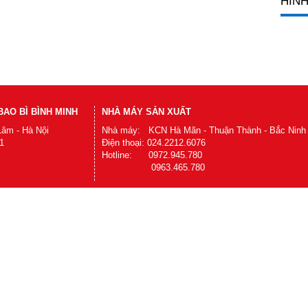
HÌNH
AO BÌ BÌNH MINH
NHÀ MÁY SẢN XUẤT
Lâm - Hà Nội
Nhà máy: KCN Hà Mãn - Thuận Thành - Bắc Ninh
1
Điện thoại: 024.2212.6076
Hotline: 0972.945.780
0963.465.780