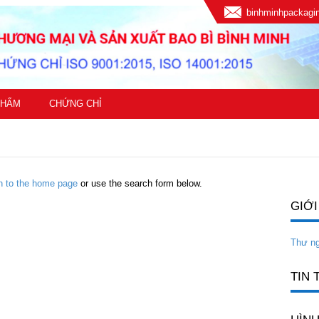
binhminhpackag
PHẨM
CHỨNG CHỈ
rn to the home page
or use the search form below.
GIỚI
Thư n
TIN 