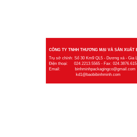
CÔNG TY TNHH THƯƠNG MẠI VÀ SẢN XUẤT B
Trụ sở chính: Số 30 Km9 QL5 - Dương xá - Gia 
Điện thoại: 024.2213.5565 - Fax: 024.3876.615
Email: binhminhpackagingco@gmail.com
kd1@baobibinhminh.com