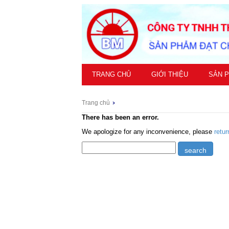
TRANG CHỦ
GIỚI THIỆU
SẢN 
Trang chủ
There has been an error.
We apologize for any inconvenience, please
retu