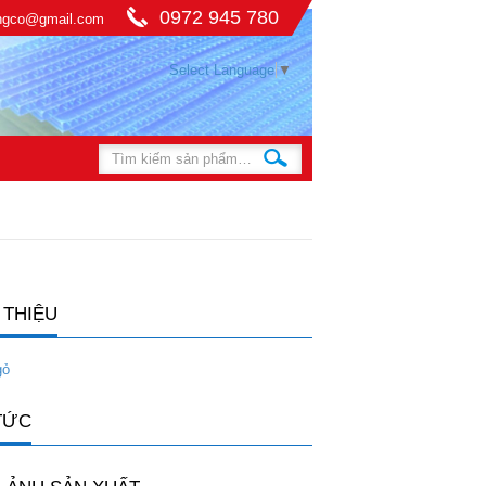
0972 945 780
ingco@gmail.com
Select Language
▼
 THIỆU
gỏ
TỨC