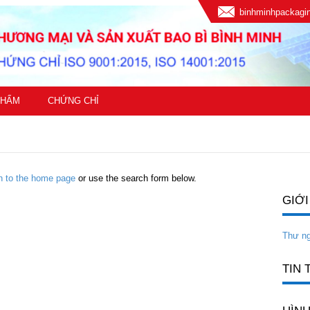
binhminhpackag
PHẨM
CHỨNG CHỈ
rn to the home page
or use the search form below.
GIỚI
Thư n
TIN 