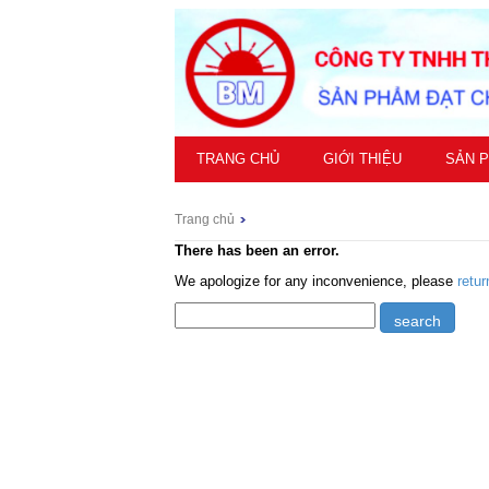
TRANG CHỦ
GIỚI THIỆU
SẢN 
Trang chủ
There has been an error.
We apologize for any inconvenience, please
retu