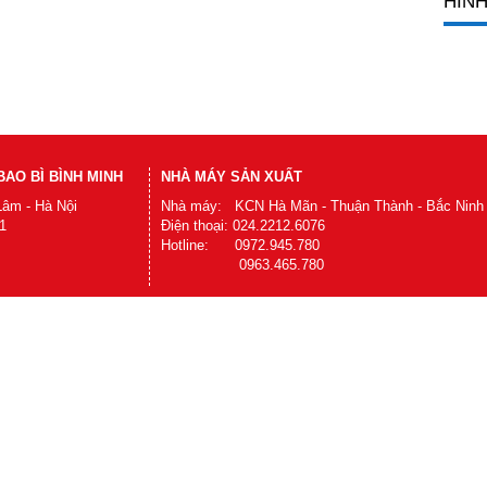
HÌNH
AO BÌ BÌNH MINH
NHÀ MÁY SẢN XUẤT
Lâm - Hà Nội
Nhà máy: KCN Hà Mãn - Thuận Thành - Bắc Ninh
1
Điện thoại: 024.2212.6076
Hotline: 0972.945.780
0963.465.780