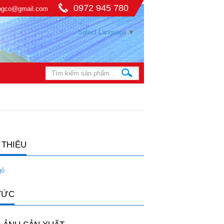
0972 945 780
ingco@gmail.com
Select Language
▼
 THIỆU
gỏ
TỨC