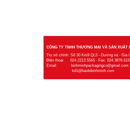
CÔNG TY TNHH THƯƠNG MẠI VÀ SẢN XUẤT B
Trụ sở chính: Số 30 Km9 QL5 - Dương xá - Gia 
Điện thoại: 024.2213.5565 - Fax: 024.3876.615
Email: binhminhpackagingco@gmail.com
kd1@baobibinhminh.com