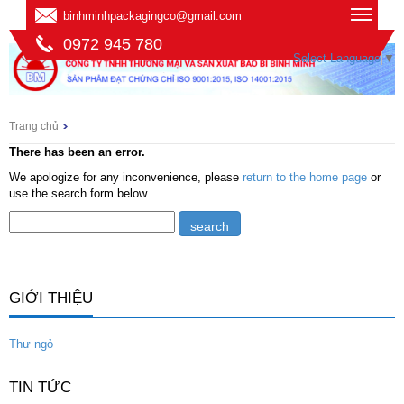
binhminhpackagingco@gmail.com
0972 945 780
Select Language
▼
Trang chủ
There has been an error.
We apologize for any inconvenience, please
return to the home page
or
use the search form below.
GIỚI THIỆU
Thư ngỏ
TIN TỨC