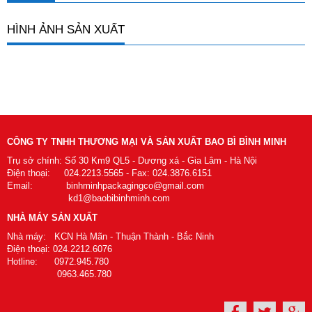
HÌNH ẢNH SẢN XUẤT
CÔNG TY TNHH THƯƠNG MẠI VÀ SẢN XUẤT BAO BÌ BÌNH MINH
Trụ sở chính: Số 30 Km9 QL5 - Dương xá - Gia Lâm - Hà Nội
Điện thoại: 024.2213.5565 - Fax: 024.3876.6151
Email: binhminhpackagingco@gmail.com
kd1@baobibinhminh.com
NHÀ MÁY SẢN XUẤT
Nhà máy: KCN Hà Mãn - Thuận Thành - Bắc Ninh
Điện thoại: 024.2212.6076
Hotline: 0972.945.780
0963.465.780