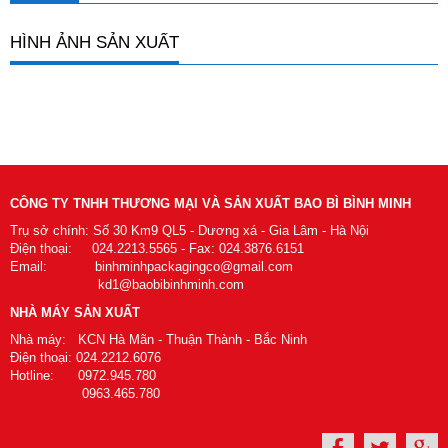
HÌNH ẢNH SẢN XUẤT
CÔNG TY TNHH THƯƠNG MẠI VÀ SẢN XUẤT BAO BÌ BÌNH MINH
Trụ sở chính: Số 30 Km9 QL5 - Dương xá - Gia Lâm - Hà Nội
Điện thoại: 024.2213.5565 - Fax: 024.3876.6151
Email: binhminhpackagingco@gmail.com
kd1@baobibinhminh.com
NHÀ MÁY SẢN XUẤT
Nhà máy: KCN Hà Mãn - Thuận Thành - Bắc Ninh
Điện thoại: 024.2212.6076
Hotline: 0972.945.780
0963.465.780