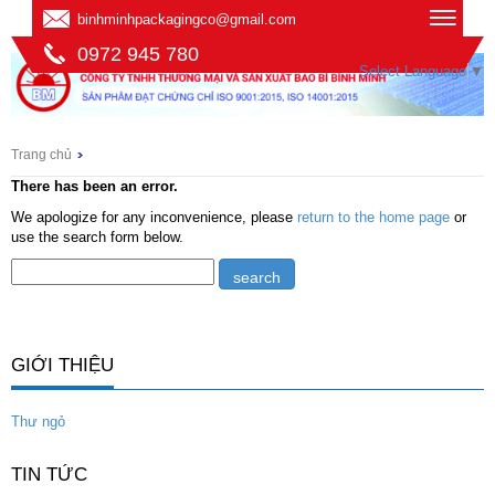
binhminhpackagingco@gmail.com
0972 945 780
Select Language
▼
Trang chủ
There has been an error.
We apologize for any inconvenience, please
return to the home page
or
use the search form below.
GIỚI THIỆU
Thư ngỏ
TIN TỨC