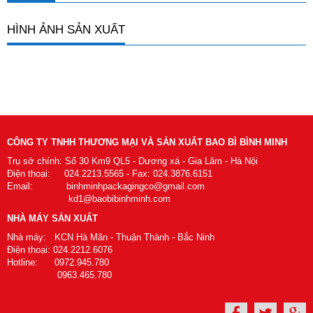
HÌNH ẢNH SẢN XUẤT
CÔNG TY TNHH THƯƠNG MẠI VÀ SẢN XUẤT BAO BÌ BÌNH MINH
Trụ sở chính: Số 30 Km9 QL5 - Dương xá - Gia Lâm - Hà Nội
Điện thoại: 024.2213.5565 - Fax: 024.3876.6151
Email: binhminhpackagingco@gmail.com
kd1@baobibinhminh.com
NHÀ MÁY SẢN XUẤT
Nhà máy: KCN Hà Mãn - Thuận Thành - Bắc Ninh
Điện thoại: 024.2212.6076
Hotline: 0972.945.780
0963.465.780