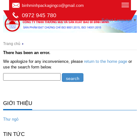
binhminhpackagingco@gmail.com
0972 945 780
Select Language
▼
Trang chủ
There has been an error.
We apologize for any inconvenience, please
return to the home page
or
use the search form below.
GIỚI THIỆU
Thư ngỏ
TIN TỨC