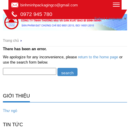
binhminhpackagingco@gmail.com
0972 945 780
Select Language
▼
Trang chủ
There has been an error.
We apologize for any inconvenience, please
return to the home page
or
use the search form below.
GIỚI THIỆU
Thư ngỏ
TIN TỨC