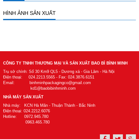
HÌNH ẢNH SẢN XUẤT
CÔNG TY TNHH THƯƠNG MẠI VÀ SẢN XUẤT BAO BÌ BÌNH MINH
Trụ sở chính: Số 30 Km9 QL5 - Dương xá - Gia Lâm - Hà Nội
Điện thoại: 024.2213.5565 - Fax: 024.3876.6151
Email: binhminhpackagingco@gmail.com
kd1@baobibinhminh.com
NHÀ MÁY SẢN XUẤT
Nhà máy: KCN Hà Mãn - Thuận Thành - Bắc Ninh
Điện thoại: 024.2212.6076
Hotline: 0972.945.780
0963.465.780