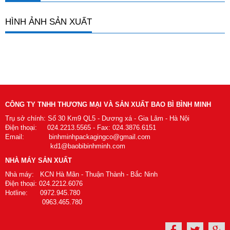
HÌNH ẢNH SẢN XUẤT
CÔNG TY TNHH THƯƠNG MẠI VÀ SẢN XUẤT BAO BÌ BÌNH MINH
Trụ sở chính: Số 30 Km9 QL5 - Dương xá - Gia Lâm - Hà Nội
Điện thoại: 024.2213.5565 - Fax: 024.3876.6151
Email: binhminhpackagingco@gmail.com
kd1@baobibinhminh.com
NHÀ MÁY SẢN XUẤT
Nhà máy: KCN Hà Mãn - Thuận Thành - Bắc Ninh
Điện thoại: 024.2212.6076
Hotline: 0972.945.780
0963.465.780