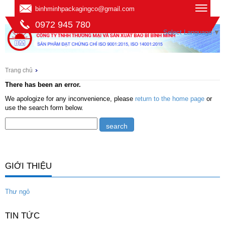
binhminhpackagingco@gmail.com
0972 945 780
Select Language
▼
Trang chủ
There has been an error.
We apologize for any inconvenience, please
return to the home page
or
use the search form below.
GIỚI THIỆU
Thư ngỏ
TIN TỨC