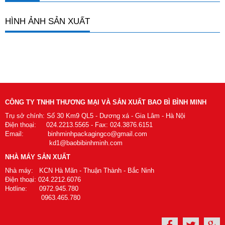
HÌNH ẢNH SẢN XUẤT
CÔNG TY TNHH THƯƠNG MẠI VÀ SẢN XUẤT BAO BÌ BÌNH MINH
Trụ sở chính: Số 30 Km9 QL5 - Dương xá - Gia Lâm - Hà Nội
Điện thoại: 024.2213.5565 - Fax: 024.3876.6151
Email: binhminhpackagingco@gmail.com
kd1@baobibinhminh.com
NHÀ MÁY SẢN XUẤT
Nhà máy: KCN Hà Mãn - Thuận Thành - Bắc Ninh
Điện thoại: 024.2212.6076
Hotline: 0972.945.780
0963.465.780