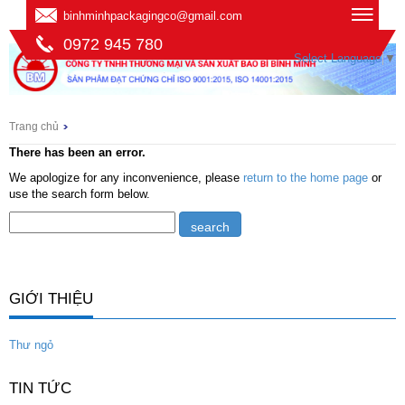
binhminhpackagingco@gmail.com
0972 945 780
Select Language
▼
Trang chủ
There has been an error.
We apologize for any inconvenience, please
return to the home page
or
use the search form below.
GIỚI THIỆU
Thư ngỏ
TIN TỨC