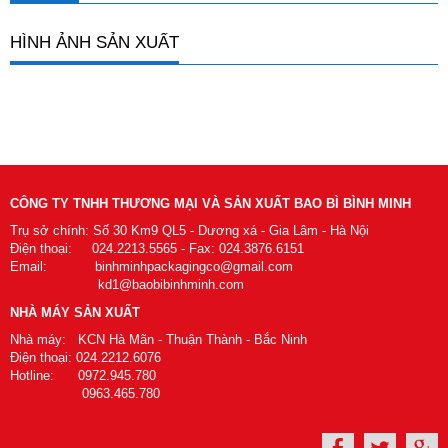
HÌNH ẢNH SẢN XUẤT
CÔNG TY TNHH THƯƠNG MẠI VÀ SẢN XUẤT BAO BÌ BÌNH MINH
Trụ sở chính: Số 30 Km9 QL5 - Dương xá - Gia Lâm - Hà Nội
Điện thoại: 024.2213.5565 - Fax: 024.3876.6151
Email: binhminhpackagingco@gmail.com
kd1@baobibinhminh.com
NHÀ MÁY SẢN XUẤT
Nhà máy: KCN Hà Mãn - Thuận Thành - Bắc Ninh
Điện thoại: 024.2212.6076
Hotline: 0972.945.780
0963.465.780