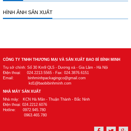
HÌNH ẢNH SẢN XUẤT
CÔNG TY TNHH THƯƠNG MẠI VÀ SẢN XUẤT BAO BÌ BÌNH MINH
Trụ sở chính: Số 30 Km9 QL5 - Dương xá - Gia Lâm - Hà Nội
Điện thoại: 024.2213.5565 - Fax: 024.3876.6151
Email: binhminhpackagingco@gmail.com
kd1@baobibinhminh.com
NHÀ MÁY SẢN XUẤT
Nhà máy: KCN Hà Mãn - Thuận Thành - Bắc Ninh
Điện thoại: 024.2212.6076
Hotline: 0972.945.780
0963.465.780