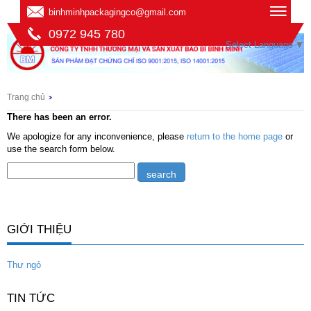
binhminhpackagingco@gmail.com
0972 945 780
Select Language
▼
Trang chủ
There has been an error.
We apologize for any inconvenience, please
return to the home page
or
use the search form below.
GIỚI THIỆU
Thư ngỏ
TIN TỨC