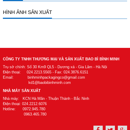
HÌNH ẢNH SẢN XUẤT
CÔNG TY TNHH THƯƠNG MẠI VÀ SẢN XUẤT BAO BÌ BÌNH MINH
Trụ sở chính: Số 30 Km9 QL5 - Dương xá - Gia Lâm - Hà Nội
Điện thoại: 024.2213.5565 - Fax: 024.3876.6151
Email: binhminhpackagingco@gmail.com
kd1@baobibinhminh.com
NHÀ MÁY SẢN XUẤT
Nhà máy: KCN Hà Mãn - Thuận Thành - Bắc Ninh
Điện thoại: 024.2212.6076
Hotline: 0972.945.780
0963.465.780