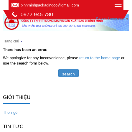
binhminhpackagingco@gmail.com
0972 945 780
Select Language
▼
Trang chủ
There has been an error.
We apologize for any inconvenience, please
return to the home page
or
use the search form below.
GIỚI THIỆU
Thư ngỏ
TIN TỨC