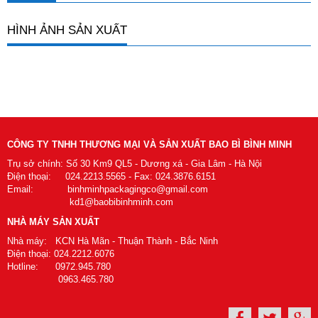
HÌNH ẢNH SẢN XUẤT
CÔNG TY TNHH THƯƠNG MẠI VÀ SẢN XUẤT BAO BÌ BÌNH MINH
Trụ sở chính: Số 30 Km9 QL5 - Dương xá - Gia Lâm - Hà Nội
Điện thoại: 024.2213.5565 - Fax: 024.3876.6151
Email: binhminhpackagingco@gmail.com
kd1@baobibinhminh.com
NHÀ MÁY SẢN XUẤT
Nhà máy: KCN Hà Mãn - Thuận Thành - Bắc Ninh
Điện thoại: 024.2212.6076
Hotline: 0972.945.780
0963.465.780