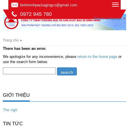
binhminhpackagingco@gmail.com
0972 945 780
Select Language
▼
Trang chủ
There has been an error.
We apologize for any inconvenience, please
return to the home page
or
use the search form below.
GIỚI THIỆU
Thư ngỏ
TIN TỨC