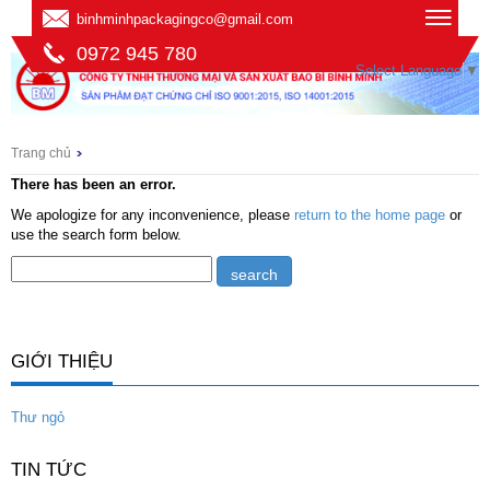
binhminhpackagingco@gmail.com
0972 945 780
Select Language
▼
Trang chủ
There has been an error.
We apologize for any inconvenience, please
return to the home page
or
use the search form below.
GIỚI THIỆU
Thư ngỏ
TIN TỨC