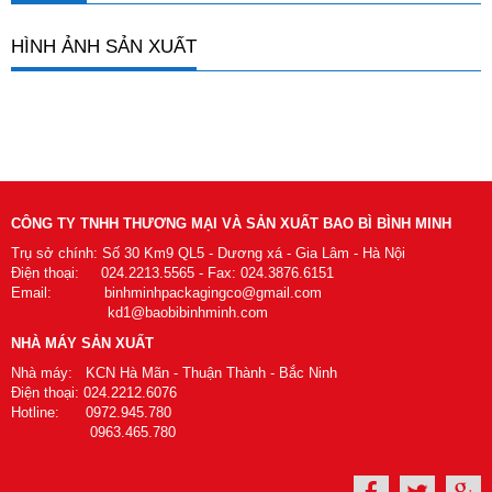
HÌNH ẢNH SẢN XUẤT
CÔNG TY TNHH THƯƠNG MẠI VÀ SẢN XUẤT BAO BÌ BÌNH MINH
Trụ sở chính: Số 30 Km9 QL5 - Dương xá - Gia Lâm - Hà Nội
Điện thoại: 024.2213.5565 - Fax: 024.3876.6151
Email: binhminhpackagingco@gmail.com
kd1@baobibinhminh.com
NHÀ MÁY SẢN XUẤT
Nhà máy: KCN Hà Mãn - Thuận Thành - Bắc Ninh
Điện thoại: 024.2212.6076
Hotline: 0972.945.780
0963.465.780