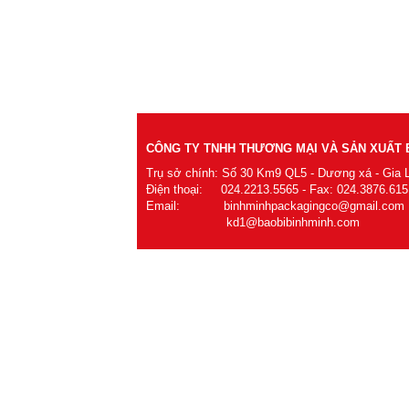
CÔNG TY TNHH THƯƠNG MẠI VÀ SẢN XUẤT B
Trụ sở chính: Số 30 Km9 QL5 - Dương xá - Gia 
Điện thoại: 024.2213.5565 - Fax: 024.3876.615
Email: binhminhpackagingco@gmail.com
kd1@baobibinhminh.com