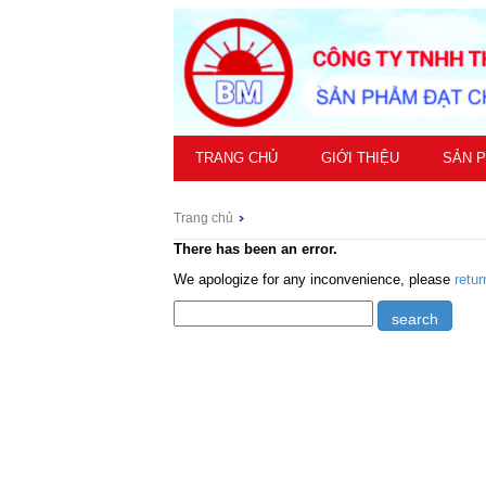
TRANG CHỦ
GIỚI THIỆU
SẢN 
Trang chủ
There has been an error.
We apologize for any inconvenience, please
retu