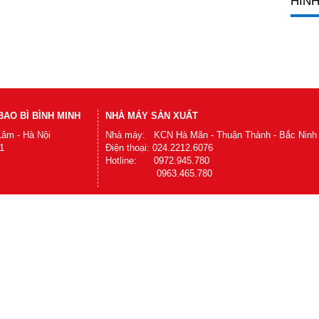
HÌNH
AO BÌ BÌNH MINH
NHÀ MÁY SẢN XUẤT
Lâm - Hà Nội
Nhà máy: KCN Hà Mãn - Thuận Thành - Bắc Ninh
1
Điện thoại: 024.2212.6076
Hotline: 0972.945.780
0963.465.780