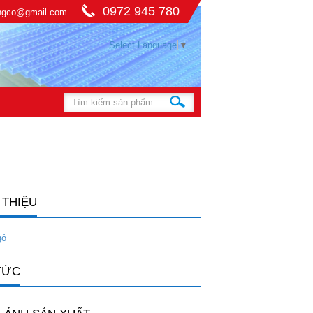
0972 945 780
ingco@gmail.com
Select Language
▼
 THIỆU
gỏ
TỨC