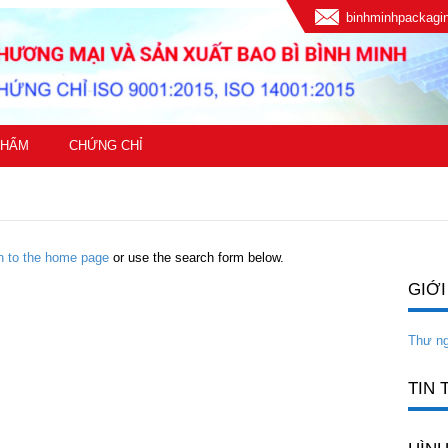
binhminhpackag
PHẨM
CHỨNG CHỈ
rn to the home page
or use the search form below.
GIỚI
Thư n
TIN 