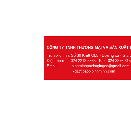
CÔNG TY TNHH THƯƠNG MẠI VÀ SẢN XUẤT B
Trụ sở chính: Số 30 Km9 QL5 - Dương xá - Gia 
Điện thoại: 024.2213.5565 - Fax: 024.3876.615
Email: binhminhpackagingco@gmail.com
kd1@baobibinhminh.com