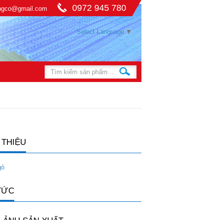
0972 945 780
ingco@gmail.com
Select Language
▼
 THIỆU
gỏ
TỨC