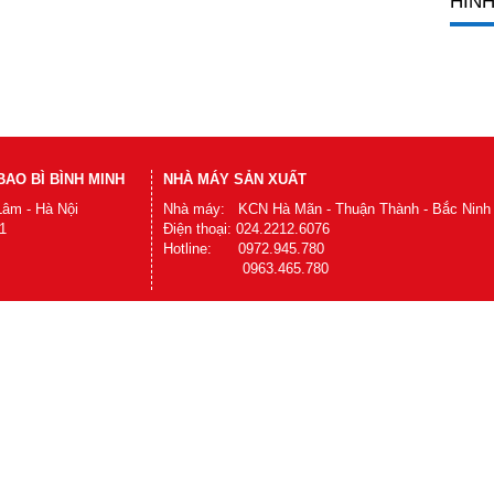
HÌNH
AO BÌ BÌNH MINH
NHÀ MÁY SẢN XUẤT
Lâm - Hà Nội
Nhà máy: KCN Hà Mãn - Thuận Thành - Bắc Ninh
1
Điện thoại: 024.2212.6076
Hotline: 0972.945.780
0963.465.780