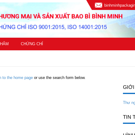
binhminhpackag
PHẨM
CHỨNG CHỈ
rn to the home page
or use the search form below.
GIỚI
Thư n
TIN 