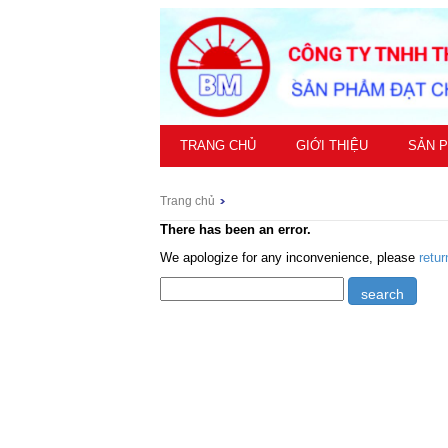
TRANG CHỦ
GIỚI THIỆU
SẢN 
Trang chủ
There has been an error.
We apologize for any inconvenience, please
retu