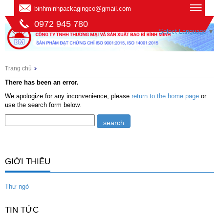
binhminhpackagingco@gmail.com
0972 945 780
Select Language
▼
Trang chủ
There has been an error.
We apologize for any inconvenience, please
return to the home page
or
use the search form below.
GIỚI THIỆU
Thư ngỏ
TIN TỨC