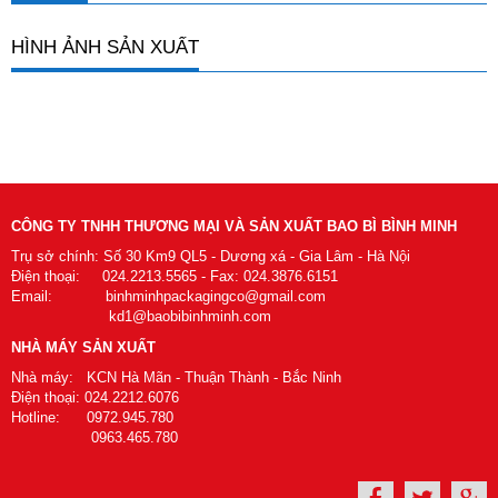
HÌNH ẢNH SẢN XUẤT
CÔNG TY TNHH THƯƠNG MẠI VÀ SẢN XUẤT BAO BÌ BÌNH MINH
Trụ sở chính: Số 30 Km9 QL5 - Dương xá - Gia Lâm - Hà Nội
Điện thoại: 024.2213.5565 - Fax: 024.3876.6151
Email: binhminhpackagingco@gmail.com
kd1@baobibinhminh.com
NHÀ MÁY SẢN XUẤT
Nhà máy: KCN Hà Mãn - Thuận Thành - Bắc Ninh
Điện thoại: 024.2212.6076
Hotline: 0972.945.780
0963.465.780