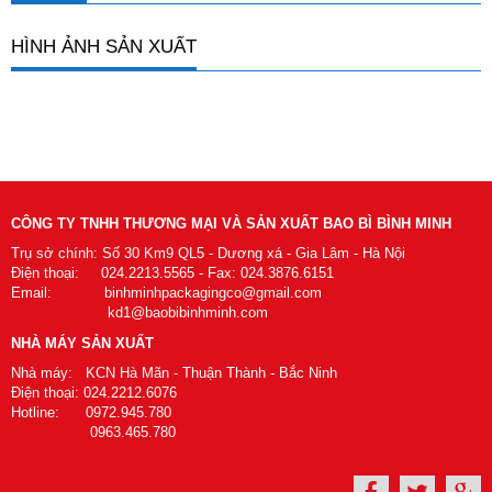
HÌNH ẢNH SẢN XUẤT
CÔNG TY TNHH THƯƠNG MẠI VÀ SẢN XUẤT BAO BÌ BÌNH MINH
Trụ sở chính: Số 30 Km9 QL5 - Dương xá - Gia Lâm - Hà Nội
Điện thoại: 024.2213.5565 - Fax: 024.3876.6151
Email: binhminhpackagingco@gmail.com
kd1@baobibinhminh.com
NHÀ MÁY SẢN XUẤT
Nhà máy: KCN Hà Mãn - Thuận Thành - Bắc Ninh
Điện thoại: 024.2212.6076
Hotline: 0972.945.780
0963.465.780