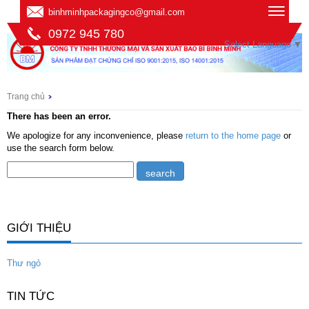
binhminhpackagingco@gmail.com
0972 945 780
Select Language
▼
Trang chủ
There has been an error.
We apologize for any inconvenience, please
return to the home page
or
use the search form below.
GIỚI THIỆU
Thư ngỏ
TIN TỨC