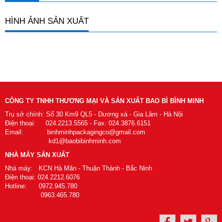
HÌNH ẢNH SẢN XUẤT
CÔNG TY TNHH THƯƠNG MẠI VÀ SẢN XUẤT BAO BÌ BÌNH MINH
Trụ sở chính: Số 30 Km9 QL5 - Dương xá - Gia Lâm - Hà Nội
Điện thoại: 024.2213.5565 - Fax: 024.3876.6151
Email: binhminhpackagingco@gmail.com
kd1@baobibinhminh.com
NHÀ MÁY SẢN XUẤT
Nhà máy: KCN Hà Mãn - Thuận Thành - Bắc Ninh
Điện thoại: 024.2212.6076
Hotline: 0972.945.780
0963.465.780