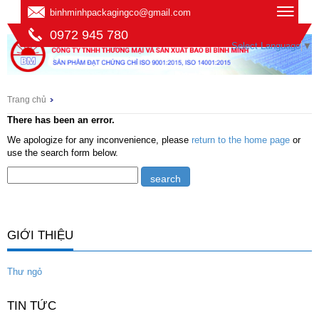
binhminhpackagingco@gmail.com
0972 945 780
Select Language
▼
Trang chủ
There has been an error.
We apologize for any inconvenience, please
return to the home page
or
use the search form below.
GIỚI THIỆU
Thư ngỏ
TIN TỨC