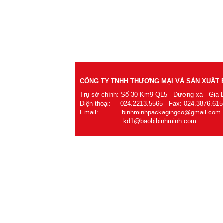
CÔNG TY TNHH THƯƠNG MẠI VÀ SẢN XUẤT B
Trụ sở chính: Số 30 Km9 QL5 - Dương xá - Gia 
Điện thoại: 024.2213.5565 - Fax: 024.3876.615
Email: binhminhpackagingco@gmail.com
kd1@baobibinhminh.com