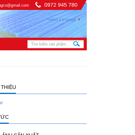
0972 945 780
ingco@gmail.com
Select Language
▼
 THIỆU
gỏ
TỨC