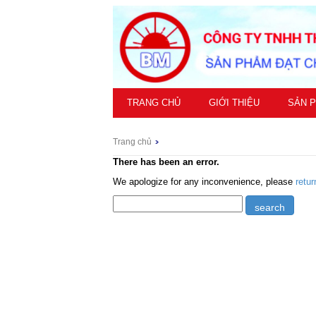
TRANG CHỦ
GIỚI THIỆU
SẢN 
Trang chủ
There has been an error.
We apologize for any inconvenience, please
retu