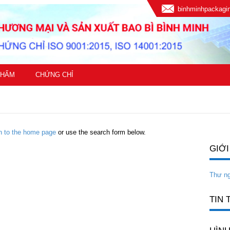
binhminhpackag
PHẨM
CHỨNG CHỈ
rn to the home page
or use the search form below.
GIỚI
Thư n
TIN 