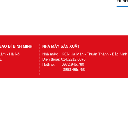
HÌNH
AO BÌ BÌNH MINH
NHÀ MÁY SẢN XUẤT
Lâm - Hà Nội
Nhà máy: KCN Hà Mãn - Thuận Thành - Bắc Ninh
1
Điện thoại: 024.2212.6076
Hotline: 0972.945.780
0963.465.780