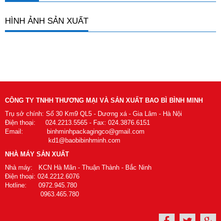
HÌNH ẢNH SẢN XUẤT
CÔNG TY TNHH THƯƠNG MẠI VÀ SẢN XUẤT BAO BÌ BÌNH MINH
Trụ sở chính: Số 30 Km9 QL5 - Dương xá - Gia Lâm - Hà Nội
Điện thoại: 024.2213.5565 - Fax: 024.3876.6151
Email: binhminhpackagingco@gmail.com
kd1@baobibinhminh.com
NHÀ MÁY SẢN XUẤT
Nhà máy: KCN Hà Mãn - Thuận Thành - Bắc Ninh
Điện thoại: 024.2212.6076
Hotline: 0972.945.780
0963.465.780