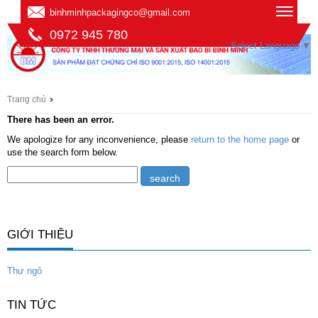
binhminhpackagingco@gmail.com
0972 945 780
Select Language
▼
Trang chủ
There has been an error.
We apologize for any inconvenience, please
return to the home page
or
use the search form below.
GIỚI THIỆU
Thư ngỏ
TIN TỨC