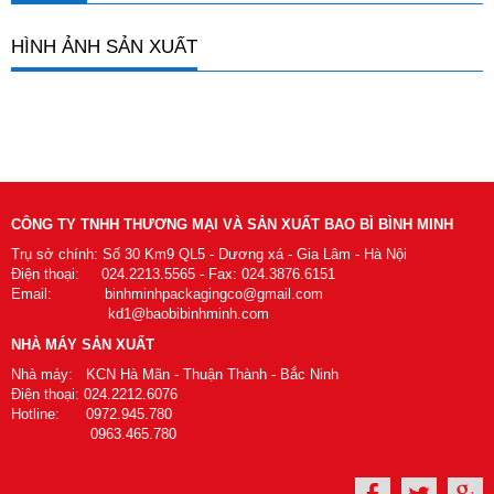
HÌNH ẢNH SẢN XUẤT
CÔNG TY TNHH THƯƠNG MẠI VÀ SẢN XUẤT BAO BÌ BÌNH MINH
Trụ sở chính: Số 30 Km9 QL5 - Dương xá - Gia Lâm - Hà Nội
Điện thoại: 024.2213.5565 - Fax: 024.3876.6151
Email: binhminhpackagingco@gmail.com
kd1@baobibinhminh.com
NHÀ MÁY SẢN XUẤT
Nhà máy: KCN Hà Mãn - Thuận Thành - Bắc Ninh
Điện thoại: 024.2212.6076
Hotline: 0972.945.780
0963.465.780