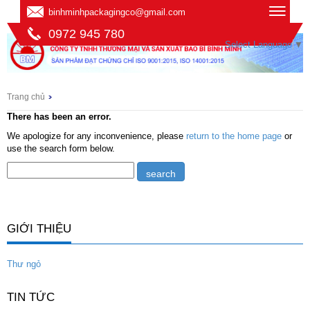
binhminhpackagingco@gmail.com
0972 945 780
Select Language
▼
Trang chủ
There has been an error.
We apologize for any inconvenience, please
return to the home page
or
use the search form below.
GIỚI THIỆU
Thư ngỏ
TIN TỨC