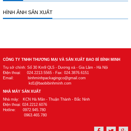
HÌNH ẢNH SẢN XUẤT
CÔNG TY TNHH THƯƠNG MẠI VÀ SẢN XUẤT BAO BÌ BÌNH MINH
Trụ sở chính: Số 30 Km9 QL5 - Dương xá - Gia Lâm - Hà Nội
Điện thoại: 024.2213.5565 - Fax: 024.3876.6151
Email: binhminhpackagingco@gmail.com
kd1@baobibinhminh.com
NHÀ MÁY SẢN XUẤT
Nhà máy: KCN Hà Mãn - Thuận Thành - Bắc Ninh
Điện thoại: 024.2212.6076
Hotline: 0972.945.780
0963.465.780