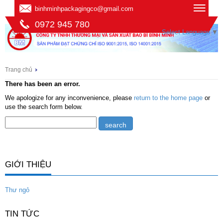
binhminhpackagingco@gmail.com
0972 945 780
Select Language
▼
Trang chủ
There has been an error.
We apologize for any inconvenience, please
return to the home page
or
use the search form below.
GIỚI THIỆU
Thư ngỏ
TIN TỨC