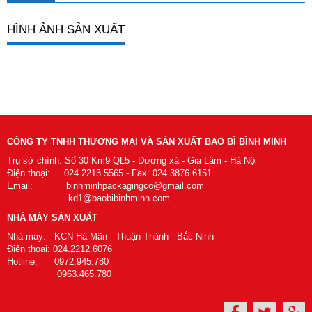
HÌNH ẢNH SẢN XUẤT
CÔNG TY TNHH THƯƠNG MẠI VÀ SẢN XUẤT BAO BÌ BÌNH MINH
Trụ sở chính: Số 30 Km9 QL5 - Dương xá - Gia Lâm - Hà Nội
Điện thoại: 024.2213.5565 - Fax: 024.3876.6151
Email: binhminhpackagingco@gmail.com
kd1@baobibinhminh.com
NHÀ MÁY SẢN XUẤT
Nhà máy: KCN Hà Mãn - Thuận Thành - Bắc Ninh
Điện thoại: 024.2212.6076
Hotline: 0972.945.780
0963.465.780