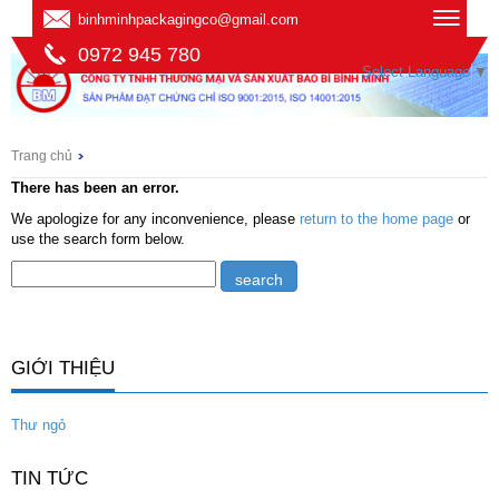
binhminhpackagingco@gmail.com
0972 945 780
Select Language
▼
Trang chủ
There has been an error.
We apologize for any inconvenience, please
return to the home page
or
use the search form below.
GIỚI THIỆU
Thư ngỏ
TIN TỨC