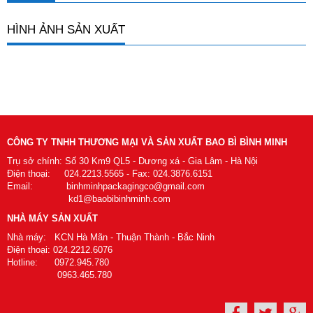
HÌNH ẢNH SẢN XUẤT
CÔNG TY TNHH THƯƠNG MẠI VÀ SẢN XUẤT BAO BÌ BÌNH MINH
Trụ sở chính: Số 30 Km9 QL5 - Dương xá - Gia Lâm - Hà Nội
Điện thoại: 024.2213.5565 - Fax: 024.3876.6151
Email: binhminhpackagingco@gmail.com
kd1@baobibinhminh.com
NHÀ MÁY SẢN XUẤT
Nhà máy: KCN Hà Mãn - Thuận Thành - Bắc Ninh
Điện thoại: 024.2212.6076
Hotline: 0972.945.780
0963.465.780