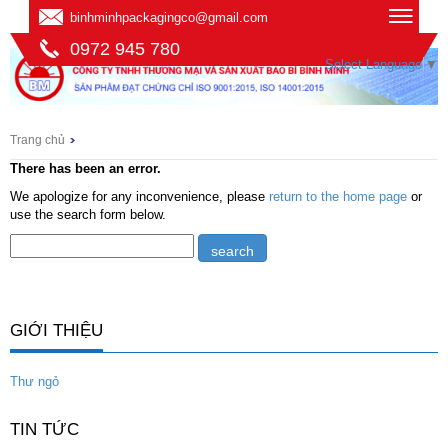
binhminhpackagingco@gmail.com
0972 945 780
Select Language
▼
Trang chủ
There has been an error.
We apologize for any inconvenience, please
return to the home page
or
use the search form below.
GIỚI THIỆU
Thư ngỏ
TIN TỨC