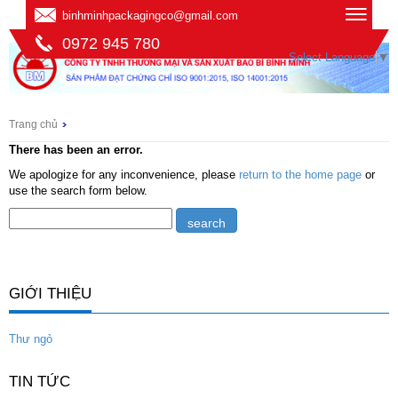
binhminhpackagingco@gmail.com
0972 945 780
Select Language
▼
Trang chủ
There has been an error.
We apologize for any inconvenience, please
return to the home page
or
use the search form below.
GIỚI THIỆU
Thư ngỏ
TIN TỨC