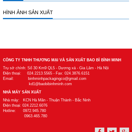
HÌNH ẢNH SẢN XUẤT
CÔNG TY TNHH THƯƠNG MẠI VÀ SẢN XUẤT BAO BÌ BÌNH MINH
Trụ sở chính: Số 30 Km9 QL5 - Dương xá - Gia Lâm - Hà Nội
Điện thoại: 024.2213.5565 - Fax: 024.3876.6151
Email: binhminhpackagingco@gmail.com
kd1@baobibinhminh.com
NHÀ MÁY SẢN XUẤT
Nhà máy: KCN Hà Mãn - Thuận Thành - Bắc Ninh
Điện thoại: 024.2212.6076
Hotline: 0972.945.780
0963.465.780