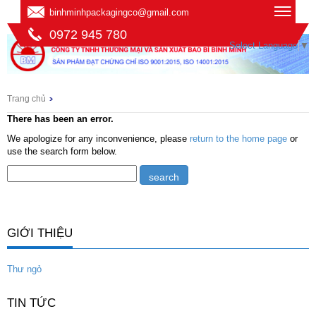
binhminhpackagingco@gmail.com
0972 945 780
Select Language
▼
Trang chủ
There has been an error.
We apologize for any inconvenience, please
return to the home page
or
use the search form below.
GIỚI THIỆU
Thư ngỏ
TIN TỨC