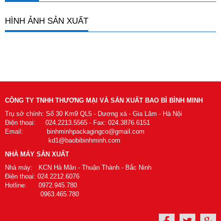
HÌNH ẢNH SẢN XUẤT
CÔNG TY TNHH THƯƠNG MẠI VÀ SẢN XUẤT BAO BÌ BÌNH MINH
Trụ sở chính: Số 30 Km9 QL5 - Dương xá - Gia Lâm - Hà Nội
Điện thoại: 024.2213.5565 - Fax: 024.3876.6151
Email: binhminhpackagingco@gmail.com
kd1@baobibinhminh.com
NHÀ MÁY SẢN XUẤT
Nhà máy: KCN Hà Mãn - Thuận Thành - Bắc Ninh
Điện thoại: 024.2212.6076
Hotline: 0972.945.780
0963.465.780