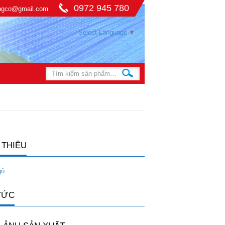
0972 945 780
ingco@gmail.com
Select Language
▼
 THIỆU
gỏ
TỨC