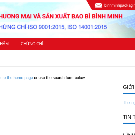
binhminhpackag
PHẨM
CHỨNG CHỈ
rn to the home page
or use the search form below.
GIỚI
Thư n
TIN 