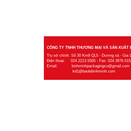
CÔNG TY TNHH THƯƠNG MẠI VÀ SẢN XUẤT B
Trụ sở chính: Số 30 Km9 QL5 - Dương xá - Gia 
Điện thoại: 024.2213.5565 - Fax: 024.3876.615
Email: binhminhpackagingco@gmail.com
kd1@baobibinhminh.com