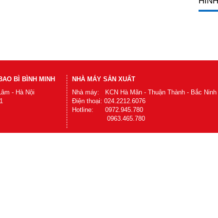
HÌNH
AO BÌ BÌNH MINH
NHÀ MÁY SẢN XUẤT
Lâm - Hà Nội
Nhà máy: KCN Hà Mãn - Thuận Thành - Bắc Ninh
1
Điện thoại: 024.2212.6076
Hotline: 0972.945.780
0963.465.780