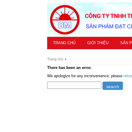
TRANG CHỦ
GIỚI THIỆU
SẢN 
Trang chủ
There has been an error.
We apologize for any inconvenience, please
retu