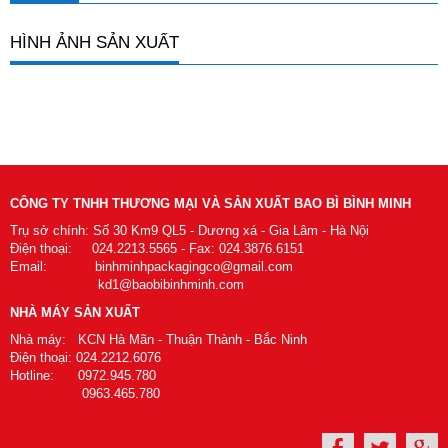
HÌNH ẢNH SẢN XUẤT
CÔNG TY TNHH THƯƠNG MẠI VÀ SẢN XUẤT BAO BÌ BÌNH MINH
Trụ sở chính: Số 30 Km9 QL5 - Dương xá - Gia Lâm - Hà Nội
Điện thoại: 024.2213.5565 - Fax: 024.3876.6151
Email: binhminhpackagingco@gmail.com
kd1@baobibinhminh.com
NHÀ MÁY SẢN XUẤT
Nhà máy: KCN Hà Mãn - Thuận Thành - Bắc Ninh
Điện thoại: 024.2212.6076
Hotline: 0972.945.780
0963.465.780