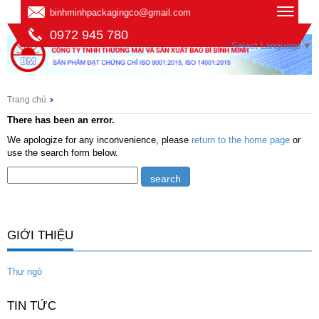
binhminhpackagingco@gmail.com
0972 945 780
Select Language
▼
Trang chủ
There has been an error.
We apologize for any inconvenience, please
return to the home page
or
use the search form below.
GIỚI THIỆU
Thư ngỏ
TIN TỨC