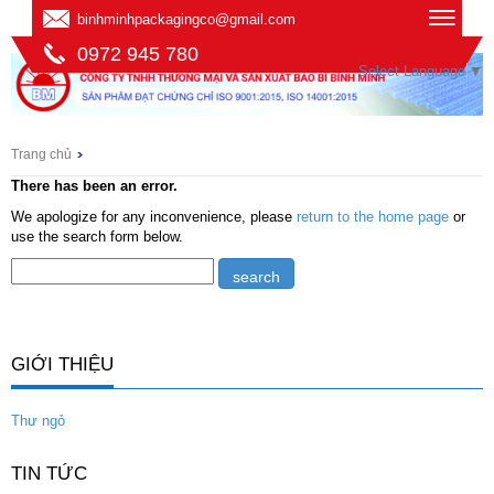
binhminhpackagingco@gmail.com
0972 945 780
Select Language
▼
Trang chủ
There has been an error.
We apologize for any inconvenience, please
return to the home page
or
use the search form below.
GIỚI THIỆU
Thư ngỏ
TIN TỨC