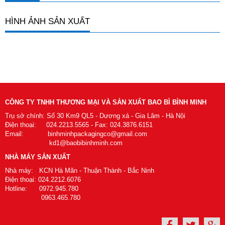
HÌNH ẢNH SẢN XUẤT
CÔNG TY TNHH THƯƠNG MẠI VÀ SẢN XUẤT BAO BÌ BÌNH MINH
Trụ sở chính: Số 30 Km9 QL5 - Dương xá - Gia Lâm - Hà Nội
Điện thoại: 024.2213.5565 - Fax: 024.3876.6151
Email: binhminhpackagingco@gmail.com
kd1@baobibinhminh.com
NHÀ MÁY SẢN XUẤT
Nhà máy: KCN Hà Mãn - Thuận Thành - Bắc Ninh
Điện thoại: 024.2212.6076
Hotline: 0972.945.780
0963.465.780