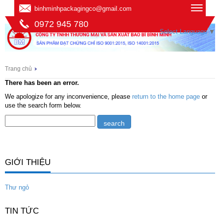
binhminhpackagingco@gmail.com
0972 945 780
Select Language
▼
Trang chủ
There has been an error.
We apologize for any inconvenience, please
return to the home page
or
use the search form below.
GIỚI THIỆU
Thư ngỏ
TIN TỨC