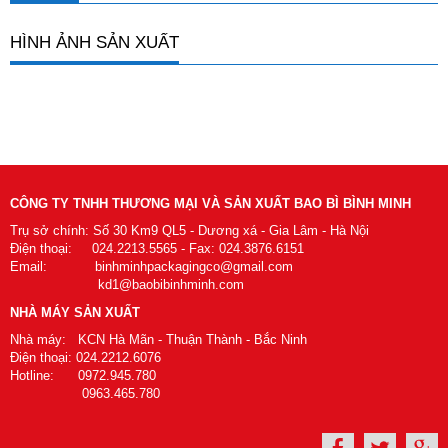
HÌNH ẢNH SẢN XUẤT
CÔNG TY TNHH THƯƠNG MẠI VÀ SẢN XUẤT BAO BÌ BÌNH MINH
Trụ sở chính: Số 30 Km9 QL5 - Dương xá - Gia Lâm - Hà Nội
Điện thoại: 024.2213.5565 - Fax: 024.3876.6151
Email: binhminhpackagingco@gmail.com
kd1@baobibinhminh.com
NHÀ MÁY SẢN XUẤT
Nhà máy: KCN Hà Mãn - Thuận Thành - Bắc Ninh
Điện thoại: 024.2212.6076
Hotline: 0972.945.780
0963.465.780