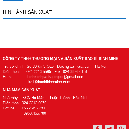
HÌNH ẢNH SẢN XUẤT
CÔNG TY TNHH THƯƠNG MẠI VÀ SẢN XUẤT BAO BÌ BÌNH MINH
Trụ sở chính: Số 30 Km9 QL5 - Dương xá - Gia Lâm - Hà Nội
Điện thoại: 024.2213.5565 - Fax: 024.3876.6151
Email: binhminhpackagingco@gmail.com
kd1@baobibinhminh.com
NHÀ MÁY SẢN XUẤT
Nhà máy: KCN Hà Mãn - Thuận Thành - Bắc Ninh
Điện thoại: 024.2212.6076
Hotline: 0972.945.780
0963.465.780