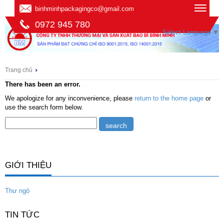
binhminhpackagingco@gmail.com
0972 945 780
Select Language
▼
Trang chủ
There has been an error.
We apologize for any inconvenience, please
return to the home page
or
use the search form below.
GIỚI THIỆU
Thư ngỏ
TIN TỨC