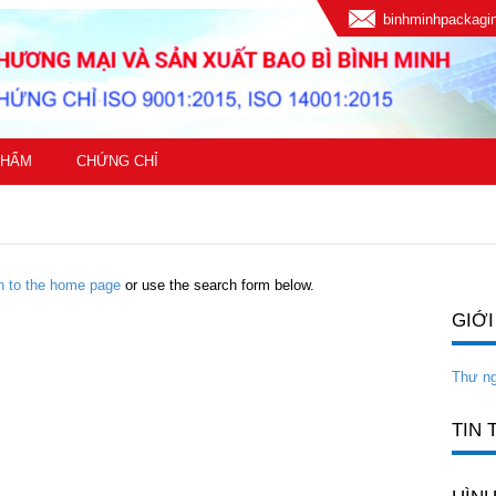
binhminhpackag
PHẨM
CHỨNG CHỈ
rn to the home page
or use the search form below.
GIỚI
Thư n
TIN 