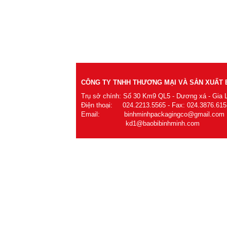
CÔNG TY TNHH THƯƠNG MẠI VÀ SẢN XUẤT B
Trụ sở chính: Số 30 Km9 QL5 - Dương xá - Gia 
Điện thoại: 024.2213.5565 - Fax: 024.3876.615
Email: binhminhpackagingco@gmail.com
kd1@baobibinhminh.com