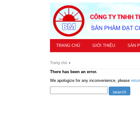
TRANG CHỦ
GIỚI THIỆU
SẢN 
Trang chủ
There has been an error.
We apologize for any inconvenience, please
retu