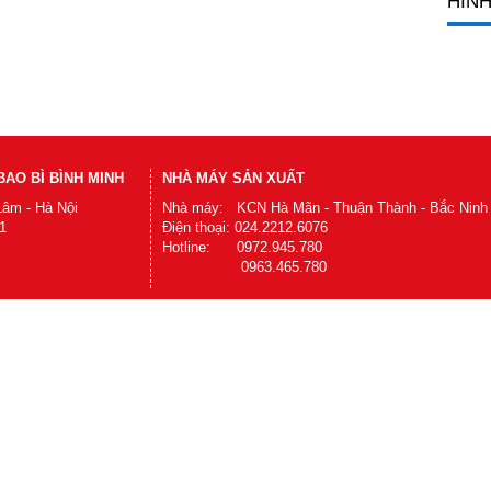
HÌNH
AO BÌ BÌNH MINH
NHÀ MÁY SẢN XUẤT
Lâm - Hà Nội
Nhà máy: KCN Hà Mãn - Thuận Thành - Bắc Ninh
1
Điện thoại: 024.2212.6076
Hotline: 0972.945.780
0963.465.780