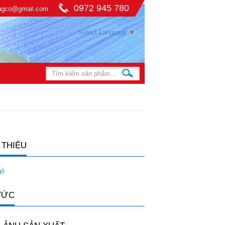
0972 945 780
ingco@gmail.com
Select Language
▼
 THIỆU
gỏ
TỨC