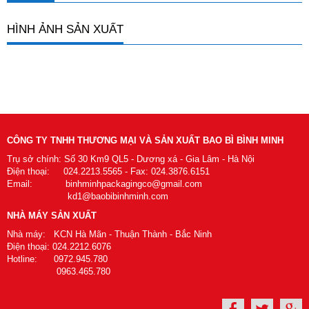
HÌNH ẢNH SẢN XUẤT
CÔNG TY TNHH THƯƠNG MẠI VÀ SẢN XUẤT BAO BÌ BÌNH MINH
Trụ sở chính: Số 30 Km9 QL5 - Dương xá - Gia Lâm - Hà Nội
Điện thoại: 024.2213.5565 - Fax: 024.3876.6151
Email: binhminhpackagingco@gmail.com
kd1@baobibinhminh.com
NHÀ MÁY SẢN XUẤT
Nhà máy: KCN Hà Mãn - Thuận Thành - Bắc Ninh
Điện thoại: 024.2212.6076
Hotline: 0972.945.780
0963.465.780