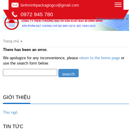
binhminhpackagingco@gmail.com
0972 945 780
Select Language
▼
Trang chủ
There has been an error.
We apologize for any inconvenience, please
return to the home page
or
use the search form below.
GIỚI THIỆU
Thư ngỏ
TIN TỨC