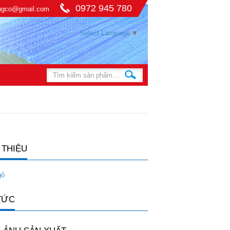
0972 945 780
ingco@gmail.com
Select Language
▼
 THIỆU
gỏ
TỨC