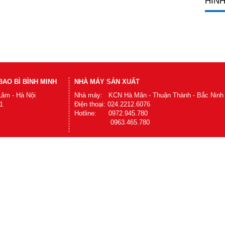
HÌNH
AO BÌ BÌNH MINH
NHÀ MÁY SẢN XUẤT
Lâm - Hà Nội
Nhà máy: KCN Hà Mãn - Thuận Thành - Bắc Ninh
1
Điện thoại: 024.2212.6076
Hotline: 0972.945.780
0963.465.780