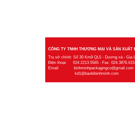
CÔNG TY TNHH THƯƠNG MẠI VÀ SẢN XUẤT B
Trụ sở chính: Số 30 Km9 QL5 - Dương xá - Gia 
Điện thoại: 024.2213.5565 - Fax: 024.3876.615
Email: binhminhpackagingco@gmail.com
kd1@baobibinhminh.com