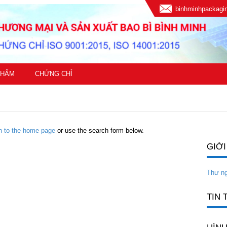
binhminhpackag
PHẨM
CHỨNG CHỈ
rn to the home page
or use the search form below.
GIỚI
Thư n
TIN 