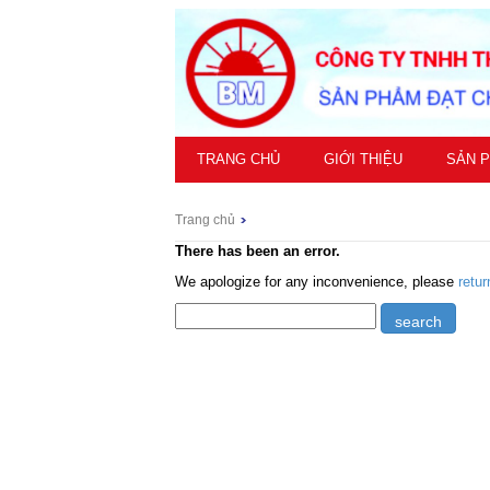
TRANG CHỦ
GIỚI THIỆU
SẢN 
Trang chủ
There has been an error.
We apologize for any inconvenience, please
retu