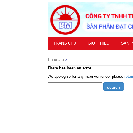
TRANG CHỦ
GIỚI THIỆU
SẢN 
Trang chủ
There has been an error.
We apologize for any inconvenience, please
retu