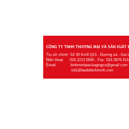
CÔNG TY TNHH THƯƠNG MẠI VÀ SẢN XUẤT B
Trụ sở chính: Số 30 Km9 QL5 - Dương xá - Gia 
Điện thoại: 024.2213.5565 - Fax: 024.3876.615
Email: binhminhpackagingco@gmail.com
kd1@baobibinhminh.com