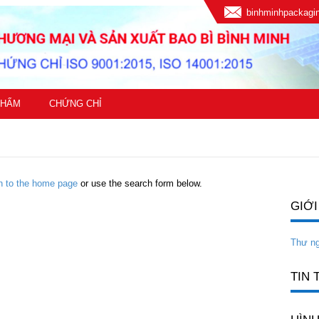
binhminhpackag
PHẨM
CHỨNG CHỈ
rn to the home page
or use the search form below.
GIỚI
Thư n
TIN 