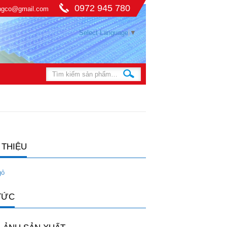
0972 945 780
ingco@gmail.com
Select Language
▼
 THIỆU
gỏ
TỨC