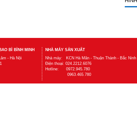
HÌNH
AO BÌ BÌNH MINH
NHÀ MÁY SẢN XUẤT
Lâm - Hà Nội
Nhà máy: KCN Hà Mãn - Thuận Thành - Bắc Ninh
1
Điện thoại: 024.2212.6076
Hotline: 0972.945.780
0963.465.780