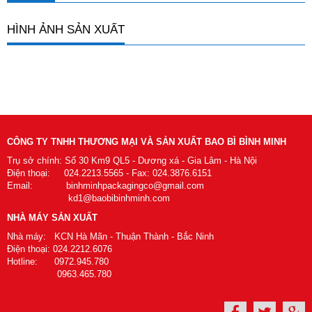
HÌNH ẢNH SẢN XUẤT
CÔNG TY TNHH THƯƠNG MẠI VÀ SẢN XUẤT BAO BÌ BÌNH MINH
Trụ sở chính: Số 30 Km9 QL5 - Dương xá - Gia Lâm - Hà Nội
Điện thoại: 024.2213.5565 - Fax: 024.3876.6151
Email: binhminhpackagingco@gmail.com
kd1@baobibinhminh.com
NHÀ MÁY SẢN XUẤT
Nhà máy: KCN Hà Mãn - Thuận Thành - Bắc Ninh
Điện thoại: 024.2212.6076
Hotline: 0972.945.780
0963.465.780