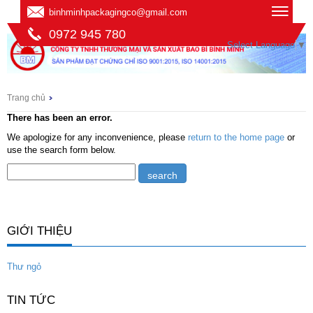
binhminhpackagingco@gmail.com
0972 945 780
Select Language
▼
Trang chủ
There has been an error.
We apologize for any inconvenience, please
return to the home page
or
use the search form below.
GIỚI THIỆU
Thư ngỏ
TIN TỨC