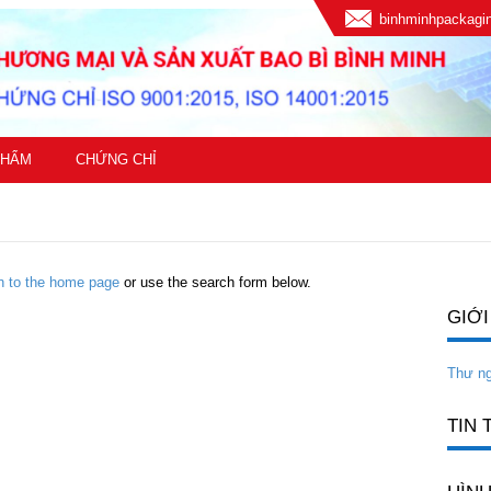
binhminhpackag
PHẨM
CHỨNG CHỈ
rn to the home page
or use the search form below.
GIỚI
Thư n
TIN 