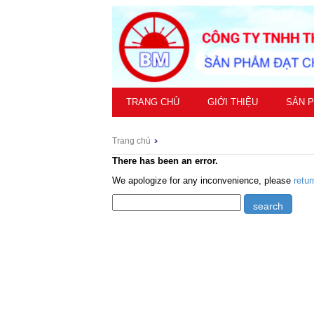
TRANG CHỦ
GIỚI THIỆU
SẢN 
Trang chủ
There has been an error.
We apologize for any inconvenience, please
retu