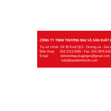
CÔNG TY TNHH THƯƠNG MẠI VÀ SẢN XUẤT B
Trụ sở chính: Số 30 Km9 QL5 - Dương xá - Gia 
Điện thoại: 024.2213.5565 - Fax: 024.3876.615
Email: binhminhpackagingco@gmail.com
kd1@baobibinhminh.com