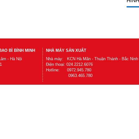
HÌNH
AO BÌ BÌNH MINH
NHÀ MÁY SẢN XUẤT
Lâm - Hà Nội
Nhà máy: KCN Hà Mãn - Thuận Thành - Bắc Ninh
1
Điện thoại: 024.2212.6076
Hotline: 0972.945.780
0963.465.780