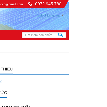
0972 945 780
ingco@gmail.com
Select Language
▼
 THIỆU
gỏ
TỨC